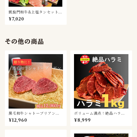
凱旋門和牛&上塩タンセット(2
～3名様用)
¥7,020
その他の商品
黒毛和牛シャトーブリアン（1
ボリューム満点！絶品ハラミ1
50ｇ×2個）
kg
¥12,960
¥8,999