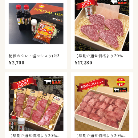
秘伝のタレ・塩コショウ(計3
【早割で通常価格より20％お
本)＆赤門特製キムチ
得！】黒毛和牛シャトーブリ
¥2,700
¥17,280
アン（150g×4個）
【早割で通常価格より20％お
【早割で通常価格より20％お