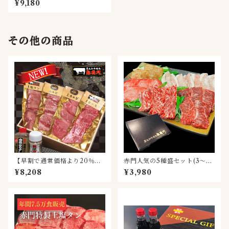
¥9,180
その他の商品
【早割で通常価格より20％お
赤門人気の5種盛セット(3～4
得！】凱旋門和牛&上塩タンセ
名様用)
¥8,208
¥3,980
ット(3～4名様用)