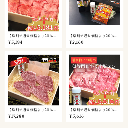
【早割で通常価格より20％お
【早割で通常価格より20％お
得！】赤門特製上塩タン（320
得！】秘伝のタレ・塩コショ
¥5,184
¥2,160
ｇ）
ウ(計3本)＆赤門特製キムチ
【早割で通常価格より20％お
【早割で通常価格より20％お
得！】黒毛和牛シャトーブリ
得！】凱旋門和牛&上塩タンセ
¥17,280
¥5,616
アン（150g×4個）
ット(2～3名様用)