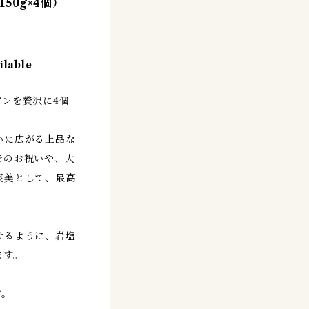
50g×4個）
ilable
ンを贅沢に4個
いに広がる上品な
でのお祝いや、大
褒美として、最高
けるように、岩塩
ます。
す。