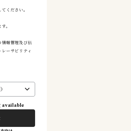
してください。
ます。
の情報管理及び伝
トレーサビリティ
須）
g available
t