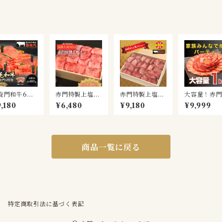
旋門和牛6種
赤門特製上塩タ
赤門特製上塩タ
大容量！赤
（3～4名様
ン（320ｇ）
ン（480ｇ）
気の牛タン1
,180
¥6,480
¥9,180
¥9,999
）
ロ盛！
商品一覧に戻る
特定商取引法に基づく表記