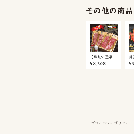
その他の商品
【早割で通常価
凱
格より20％お
盛
¥8,208
¥9
得！】凱旋門和
用
牛&上塩タンセ
ット(3～4名様
用)
プライバシーポリシー