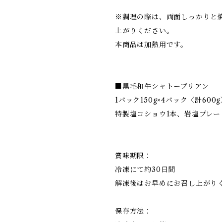
※調理の際は、両面しっかりと
上がりください。
本商品は加熱用です。
■黒毛和牛シャトーブリアン
1パック150g×4パック〈計600
特製塩コショウ1本、岩塩プレー
賞味期限：
冷凍にて約30日間
解凍後はお早めにお召し上がり
保存方法：