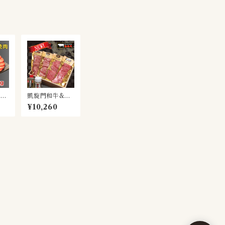
門人
凱旋門和牛&上
キ
塩タンセット(3
¥10,260
～4名様用)