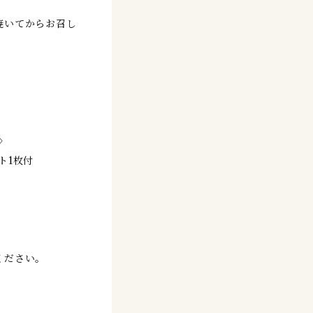
焼いてからお召し
g〉
ト1枚付
ください。