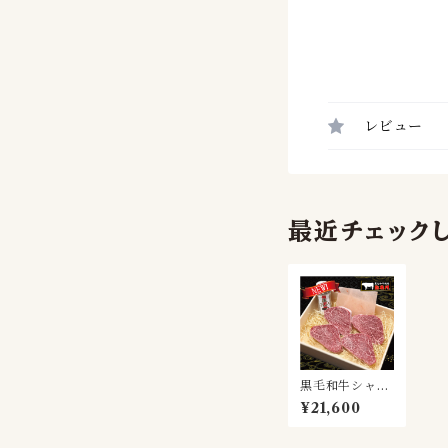
レビュー
最近チェック
黒毛和牛シャト
ーブリアン（15
¥21,600
0g×4個）