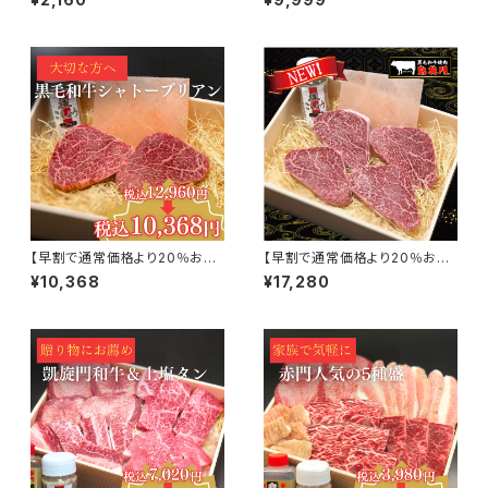
3本)＆赤門特製キムチ
【早割で通常価格より20％お
【早割で通常価格より20％お
得！】黒毛和牛シャトーブリアン
得！】黒毛和牛シャトーブリアン
¥10,368
¥17,280
（150ｇ×2個）
（150g×4個）