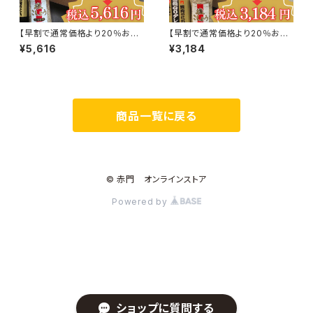
【早割で通常価格より20％お
【早割で通常価格より20％お
得！】凱旋門和牛&上塩タンセッ
得！】赤門人気の5種盛セット(3
¥5,616
¥3,184
ト(2～3名様用)
～4名様用)
商品一覧に戻る
© 赤門 オンラインストア
Powered by
ショップに質問する