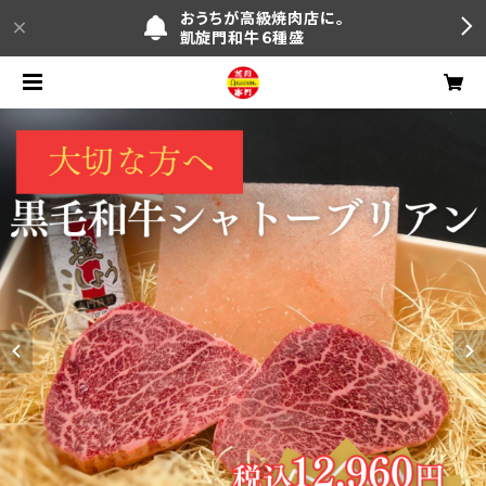
おうちが高級焼肉店に。
凱旋門和牛６種盛