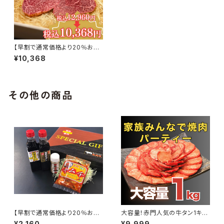
【早割で通常価格より20％お
得！】黒毛和牛シャトーブリアン
¥10,368
（150ｇ×2個）
その他の商品
【早割で通常価格より20％お
大容量！赤門人気の牛タン1キロ
得！】秘伝のタレ・塩コショウ(計
盛！
¥2,160
¥9,999