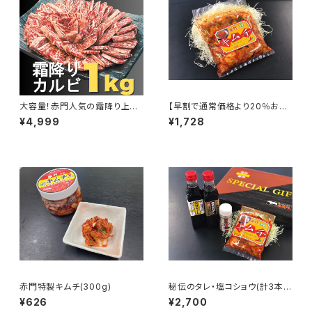
大容量！赤門人気の霜降り上カ
【早割で通常価格より20％お
ルビ！
得！】赤門特製キムチ(1kg)
¥4,999
¥1,728
赤門特製キムチ(300g)
秘伝のタレ・塩コショウ(計3本)
＆赤門特製キムチ
¥626
¥2,700