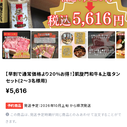
1
/5
【早割で通常価格より20％お得！】凱旋門和牛&上塩タン
セット(2～3名様用)
¥5,616
予約商品
発送予定：2026年10月上旬 から順次発送
この商品は、発送予定時期が同じ商品とのみあわせて注文することがで
きます。