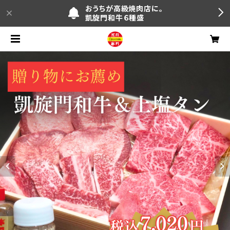
おうちが高級焼肉店に。
凱旋門和牛６種盛