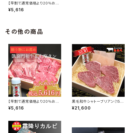
【早割で通常価格より20％お
得！】凱旋門和牛&上塩タンセッ
¥5,616
ト(2～3名様用)
その他の商品
【早割で通常価格より20％お
黒毛和牛シャトーブリアン（150
得！】凱旋門和牛&上塩タンセッ
g×4個）
¥5,616
¥21,600
ト(2～3名様用)