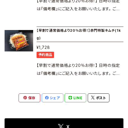
ショウもセットになっております。 タレ、塩どちら
【早割で通常価格より20％お得！】 日時の指定
保管 解凍する際は、冷蔵庫内で解凍してくださ
容量： 上塩タン 4枚 ※上塩タンは下味処理
でもお楽しみいただけます。
は『備考欄』にご記入をお願いいたします。 ご指
い。 ※商品は冷凍でのお届けになります。 赤門
により黒く変色している場合がございますが、品
定の無い場合は月初～1週間以内に発送いたし
の牛肉は、個体識別のための情報管理及び伝達
質には問題ございませんのでご安心ください。
ます。 焼肉のタレだけじゃない！唐揚げにも、煮
【早割で通常価格より20％お得！】赤門特製キムチ(1k
に関する特別措置法（通称：トレーサビリティ法）
上カルビ 4枚 上ロース 4枚 和牛カルビ 4
物にもタレが使える？！自宅で赤門疑似体験が
g)
を適用しております。
枚 約320ｇ(各4枚) 会長ＧＯタレ・特製塩コショ
できる！
¥1,728
ウ各1本 賞味期限： 冷凍にて約30日間 解凍後
予約商品
はお早めにお召し上がりください。 保存方法：
内
冷凍庫にて保管 解凍する際は、冷蔵庫内で解凍
容量： 上塩タン 6枚 ※上塩タンは下味処理
【早割で通常価格より20％お得！】 日時の指定
してください。 ※商品は冷凍でのお届けになり
により黒く変色している場合がございますが、品
は『備考欄』にご記入をお願いいたします。 ご指
ます。 赤門の牛肉は、個体識別のための情報管
質には問題ございませんのでご安心ください。
定の無い場合は月初～1週間以内に発送いたし
理及び伝達に関する特別措置法（通称：トレーサ
上カルビ 6枚 上ロース 6枚 和牛カルビ 6
ます。 本場韓国の味への一番の近道はここにあ
ビリティ法）を適用しております。
枚 約480ｇ(各6枚) 会長ＧＯタレ・特製塩コショ
当社人
ります！
保存
シェア
LINE
ポスト
ウ各1本 賞味期限： 冷凍にて約30日間 解凍後
気のタレ3種類（会長ＧＯタレ、新甘口タレ、塩タ
はお早めにお召し上がりください。 保存方法：
ンブレンド）と自家製のキムチ（300ｇ）が入った
冷凍庫にて保管 解凍する際は、冷蔵庫内で解凍
お得なギフトです。 いつでもどこでも赤門の味を
X