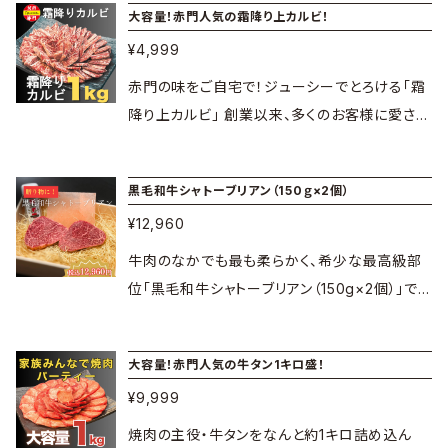
大容量！赤門人気の霜降り上カルビ！
りますので、ぜひそちらもご利用ください！
特別な夕食や、ご自宅でのホームパーティー、週
¥4,999
末のちょっとしたご褒美ディナーを華やかに彩り
ます。 赤門の卓上タレで一番人気の「会長GOタ
赤門の味をご自宅で！ジューシーでとろける「霜
レ」と、どんな料理にも活用できる「塩タンブレン
降り上カルビ」 創業以来、多くのお客様に愛され
ド」もセットになっています！ ※なお、到着日より
続けている焼肉赤門の味をご家庭でも気軽にお
2か月前までのご注文で20％OFFになる専用ペ
楽しみいただけるよう、通販限定で「霜降り上カ
黒毛和牛シャトーブリアン（150ｇ×2個）
ージも別途ご用意しておりますので、ぜひそちら
ルビ」をご用意いたしました！ 噛みしめるたびに
内容量： 極上カルビ 4枚 極上ロー
もご利用ください！ ※調理の際は、両面しっかり
¥12,960
口いっぱいに広がる豊かな旨味と、柔らかくジュ
ス 4枚 上赤身 4枚 上カルビ 4枚
と焼いてからお召し上がりください。 本商品は
ーシーな肉質は、ご飯のお供にはもちろん、お酒
牛肉のなかでも最も柔らかく、希少な最高級部
和牛カルビ 4枚 ミスジ 4枚 約400ｇ
加熱用です。 上塩タン(米国産) ※上塩タンは下
のおつまみや特別な日の食卓にもぴったりです。
位「黒毛和牛シャトーブリアン（150g×2個）」で
(各4枚) 会長ＧＯタレ・特製塩コショウ各1本 賞
味処理により黒く変色している場合がございま
ご家族みんなで囲む食卓を、パッと華やかに彩り
す。 箸でも切れるほどの極上の柔らかさと、上品
味期限： 冷凍にて約30日間 解凍後はお早めに
すが、品質には問題ございませんのでご安心くだ
ます。 焼肉のタレとの相性も抜群ですので、ぜひ
で芳醇な旨味はまさに感動もの。記念日や誕生
お召し上がりください。 保存方法： 冷凍庫にて
さい。 ハラミ(米国産) 霜降上カルビ(豪州産)
大容量！赤門人気の牛タン1キロ盛！
赤門自慢のタレと一緒に香ばしく焼き上げてお
日など、大切な人との特別な日のディナーを最
保管 解凍する際は、冷蔵庫内で解凍してくださ
〈下処理加工品〉 ※霜降りカルビはオーストラリ
召し上がりください！ ※霜降りカルビはオースト
¥9,999
高のかたちで彩ります。 付属の岩塩プレートで
い。 ※商品は冷凍でのお届けになります。 赤門
ア産牛肉に当社指定工場にて下ごしらえ処理
ラリア産牛肉に当社指定工場にて下ごしらえ処
最高級部位をさらにおいしく召し上がれます。 1
焼肉の主役・牛タンをなんと約1キロ詰め込ん
の牛肉は、個体識別のための情報管理及び伝達
(牛脂をインジェクション)したものです。 トントロ