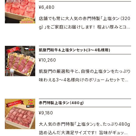
ひそちらもご利用ください！
¥6,480
いや、ご褒美ディナーにぴったりの逸品です。 赤
門の卓上タレで一番人気の「会長GOタレ」と、ど
店舗でも常に大人気の赤門特製「上塩タン（320
んな料理にも活用できる「塩タンブレンド」もセッ
g）」をご家庭にお届けします！ 程よい厚みとコリ
トになっています！ ※なお、到着日より2か月前
っとした食感、噛むほどにあふれるジューシーな
までのご注文で20％OFFになる専用ページも
旨味を手軽に再現できます。ちょっとした晩酌の
凱旋門和牛&上塩タンセット(3～4名様用)
別途ご用意しておりますので、ぜひそちらもご利
お供や、いつもの食卓をワンランクアップさせた
用ください！
¥10,260
いときにおすすめです。 1パック160gの個包装の
ため、美味しさ長持ち！ 使い勝手抜群！ ※なお、
凱旋門の厳選和牛と、自慢の上塩タンをたっぷり
到着日より2か月前までのご注文で20％OFFに
味わえる3〜4名様向けのボリュームセットです。
なる専用ページも別途ご用意しておりますので、
極上の柔らかさと上品な旨味を持つ和牛と、食
ぜひそちらもご利用ください！ ※調理の際は、両
感豊かな塩タンを家族みんなでお楽しみいただ
赤門特製上塩タン（480ｇ）
面しっかりと焼いてからお召し上がりください。
けます。お祝いの席や、おうちで本格的な贅沢焼
内容量： 上塩タ
本商品は加熱用です。 ■上塩タン…米国産タン
¥9,180
肉を堪能したいときに最適です。 赤門の卓上タ
ン 4枚 ※上塩タンは下味処理により黒く変色
使用 20g×8枚 1パックが2パック〈計320g〉(下
レで一番人気の「会長GOタレ」と、どんな料理に
大人気の赤門特製「上塩タン」を、たっぷり480g
している場合がございますが、品質には問題ござ
味処理済み) ※下味処理により黒く変色してい
も活用できる「塩タンブレンド」もセットになって
詰め込んだ大満足サイズです！ 旨味がギュッと
いませんのでご安心ください。 上カルビ 4枚