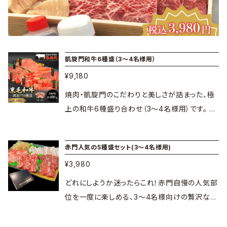
凱旋門和牛6種盛（3～4名様用）
¥9,180
焼肉・凱旋門のこだわりと美しさが詰まった、極
上の和牛6種盛り合わせ（3〜4名様用）です。 さ
まざまな部位の美味しさや食感を食べ比べでき
る、お肉好きにはたまらない贅沢なセット。記念
赤門人気の5種盛セット(3～4名様用)
日のお祝いや、ご家族が集まる特別な日の食卓
¥3,980
を最高級に演出します。 赤門の卓上タレで一番
人気の「会長GOタレ」と、どんな料理にも活用で
どれにしようか迷ったらこれ！赤門自慢の人気部
きる「塩タンブレンド」もセットになっています。
位を一度に楽しめる、3〜4名様向けの贅沢な5
※なお、到着日より2か月前までのご注文で2
種盛セットです。 カルビやタンなど、バラエティ豊
0％OFFになる専用ページも別途ご用意してお
かな美味しさを食卓へお届けします。ご家族での