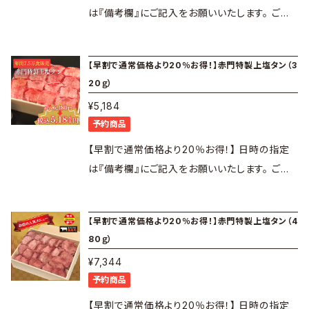
になります。
特製塩コショウ1本付 3～4人前（1人前 約100
ショウ1本、岩塩プレート1枚付 賞味期限： 冷凍
は『備考欄』にご記入をお願いいたします。 ご指
g） 賞味期限： 冷凍にて約30日間 解凍後はお
にて約30日間 解凍後はお早めにお召し上がり
定の無い場合は月初～1週間以内に発送いたし
早めにお召し上がりください。 保存方法： 冷凍
ください。 保存方法： 冷凍庫にて保管 解凍する
ます。 凱旋門の超高級部位『シャトーブリアン』！
【早割で通常価格より20％お得！】赤門特製上塩タン（3
庫にて保管 解凍する際は、冷蔵庫内で解凍して
際は、冷蔵庫内で解凍してください。 ※商品は
自宅バーベキューやご贈答用、誕生日などのお
20ｇ）
赤門のタレ、キムチは全
ください。 ※商品は冷凍でのお届けになります。
冷凍でのお届けになります。 赤門の牛肉は、個
祝いにピッタリ！ より美味しく召し上がりいただ
て自社工場で人の手によって製造しております。
¥5,184
赤門の牛肉は、個体識別のための情報管理及び
体識別のための情報管理及び伝達に関する特
けるように、岩塩プレートがセットになっており
商品に不具合が無いよう注意しておりますが、万
予約商品
伝達に関する特別措置法（通称：トレーサビリテ
別措置法（通称：トレーサビリティ法）を適用して
ます。 1個150gの個包装のため、美味しさ長持
が一不備がありましたらすぐにご連絡お願いい
ィ法）を適用しております。
おります。
ち！ 使い勝手抜群！ ※調理の際は、両面しっかり
【早割で通常価格より20％お得！】 日時の指定
たします。
と焼いてからお召し上がりください。 本商品は
は『備考欄』にご記入をお願いいたします。 ご指
加熱用です。 ■シャトーブリアン 1パック150g×
定の無い場合は月初～1週間以内に発送いたし
4パック〈計600g〉 特製塩コショウ1本、岩塩プ
ます。 赤門の大人気商品『上塩タン』がご自宅で
【早割で通常価格より20％お得！】赤門特製上塩タン（4
レート1枚付 賞味期限： 冷凍にて約30日間 解
楽しめます！！ バーベキュー(BBQ)やご贈答用、
80ｇ）
凍後はお早めにお召し上がりください。 保存方
ちょっと贅沢なお酒のおつまみにもピッタリ！ 厚
¥7,344
法： 冷凍庫にて保管 解凍する際は、冷蔵庫内で
切りのため、旨味がぎっしり詰まってます！ 1パッ
予約商品
解凍してください。 ※商品は冷凍でのお届けに
ク160gの個包装のため、美味しさ長持ち！ 使い
なります。 赤門の牛肉は、個体識別のための情
勝手抜群！ ※調理の際は、両面しっかりと焼い
【早割で通常価格より20％お得！】 日時の指定